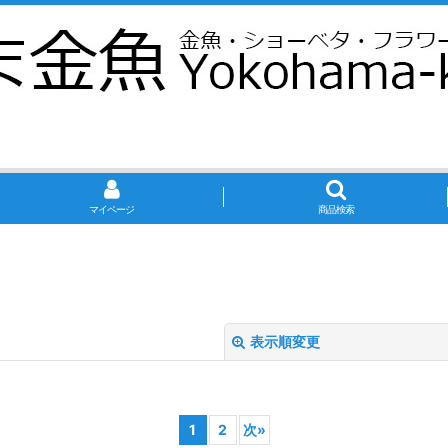
マイページ
商品検索
表示順変更
1
2
次
»