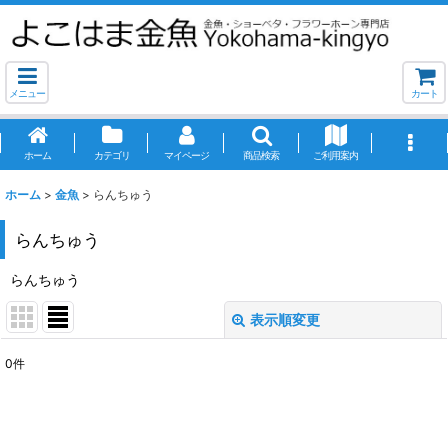
メニュー
カート
ホーム
カテゴリ
マイページ
商品検索
ご利用案内
ホーム
>
金魚
>
らんちゅう
らんちゅう
らんちゅう
表示順変更
閉じる
0
件
表示数
:
並び順
: