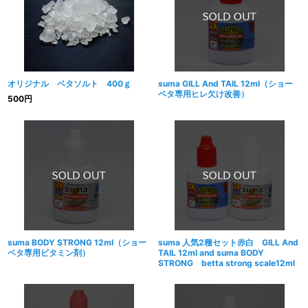
オリジナル ベタソルト 400ｇ
suma GILL And TAIL 12ml（ショー
ベタ専用ヒレ欠け改善）
500
円
suma BODY STRONG 12ml（ショー
suma 人気2種セット赤白 GILL And
ベタ専用ビタミン剤）
TAIL 12ml and suma BODY
STRONG betta strong scale12ml