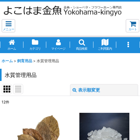
メニュー
カート
ホーム
カテゴリ
マイページ
商品検索
ご利用案内
ホーム
>
飼育用品
>
水質管理用品
水質管理用品
表示順変更
閉じる
12
件
表示数
:
並び順
: