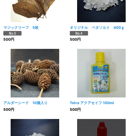
絞り込む
マジックリーフ 5枚
オリジナル ベタソルト 400ｇ
500
円
500
円
アルダーシード 10個入り
Tetra アクアセイフ 100ml
500
円
500
円