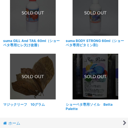
suma GILL And TAIL 60ml（ショー
suma BODY STRONG 60ml（ショー
ベタ専用ヒレ欠け改善）
ベタ専用ビタミン剤）
マジックリーフ 10グラム
ショーベタ専用ソイル Betta
Palette
ホーム