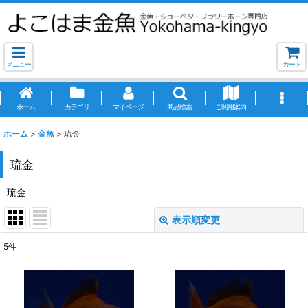
メニュー
カート
ホーム
カテゴリ
マイページ
商品検索
ご利用案内
ホーム
>
金魚
>
琉金
琉金
琉金
表示順変更
閉じる
5
件
表示数
:
並び順
: