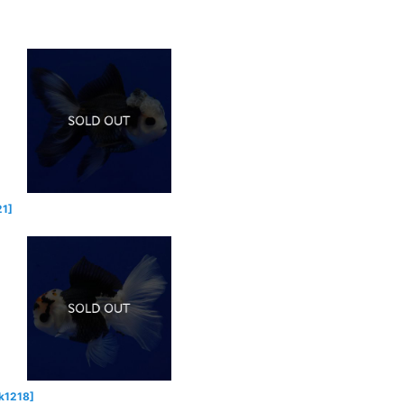
21
]
k1218
]