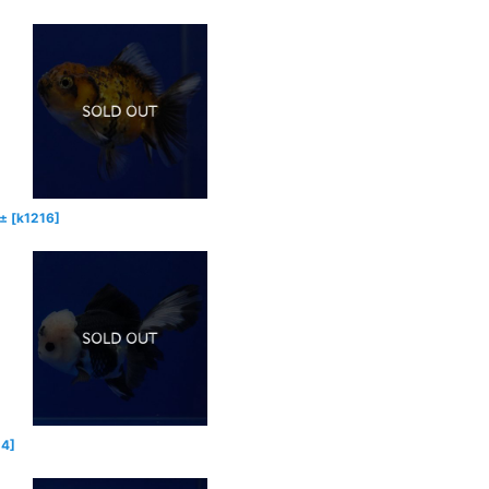
±
[
k1216
]
14
]