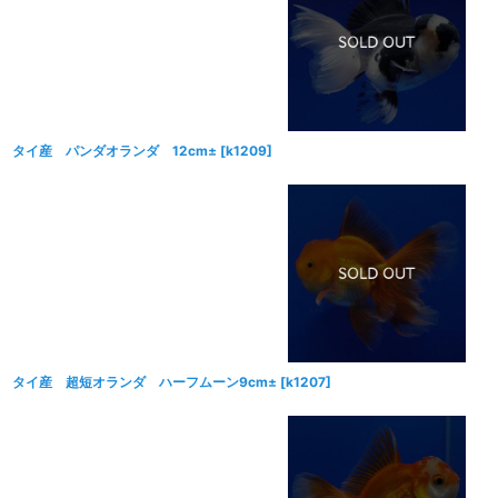
タイ産 パンダオランダ 12cm±
[
k1209
]
タイ産 超短オランダ ハーフムーン9cm±
[
k1207
]