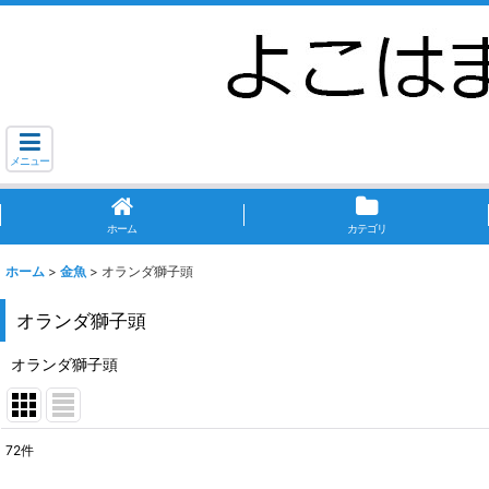
メニュー
ホーム
カテゴリ
ホーム
>
金魚
>
オランダ獅子頭
オランダ獅子頭
オランダ獅子頭
72
件
表示数
: