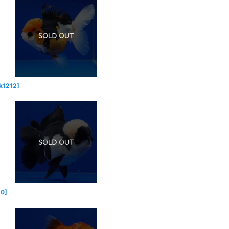
k1212
]
10
]