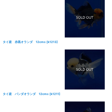
タイ産 赤黒オランダ 12cm±
[
k1213
]
タイ産 パンダオランダ 12cm±
[
k1211
]