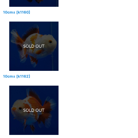
10cm±
[
k1160
]
10cm±
[
k1162
]