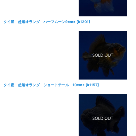
タイ産 超短オランダ ハーフムーン9cm±
[
k1201
]
タイ産 超短オランダ ショートテール 10cm±
[
k1157
]