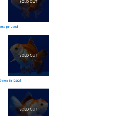
m±
[
k1204
]
cm±
[
k1202
]