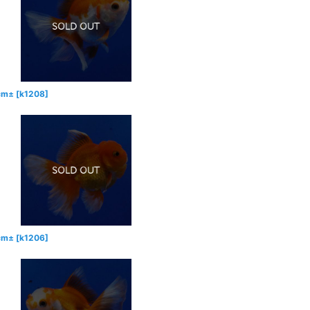
m±
[
k1208
]
m±
[
k1206
]