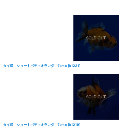
並び順
:
タイ産 ショートボディオランダ 7cm±
[
k1221
]
タイ産 ショートボディオランダ 7cm±
[
k1219
]