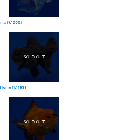
m±
[
k1200
]
1cm±
[
k1158
]