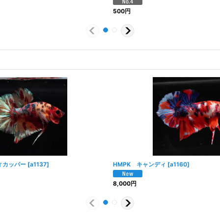
500
円
ィカッパー
[
a1137
]
HMPK キャンディ
[
a1160
]
8,000
円