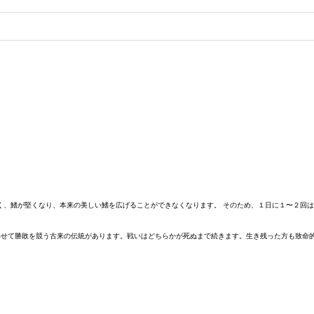
く、鰭が堅くなり、本来の美しい鰭を広げることができなくなります。 そのため、１日に１〜２回
かわせて勝敗を競う古来の伝統があります。戦いはどちらかが死ぬまで続きます。生き残った方も致命