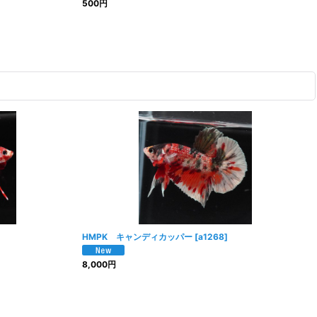
500
円
HMPK キャンディカッパー
[
a1268
]
8,000
円