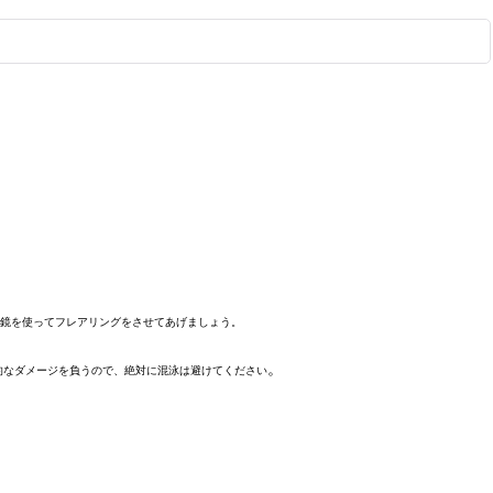
は鏡を使ってフレアリングをさせてあげましょう。
。
的なダメージを負うので、絶対に混泳は避けてください