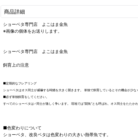
商品詳細
ショーベタ専門店 よこはま金魚
※画像の個体をお送りします。
ショーベタ専門店 よこはま金魚
飼育上の注意
■定期的なフレアリング
ショーベタはオス同士が威嚇する時鰭を大きく開きます。 単独で飼育しているとその機会が少な
■必ず単独飼育をしてください。
すべてのショーベタは♂同士が激しく争います。 現地では”闘魚”とも呼ばれ、オス同士をたた
■色変わりについて
ショーベタ、改良ベタは色変わりの大きい熱帯魚です。