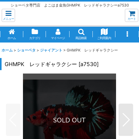
ショーベタ専門店 よこはま金魚GHMPK レッドギャラクシーa7530
メニュー
カート
ホーム
カテゴリ
マイページ
商品検索
ご利用案内
ホーム
>
ショーベタ
>
ジャイアント
>
GHMPK レッドギャラクシー
GHMPK レッドギャラクシー
[
a7530
]