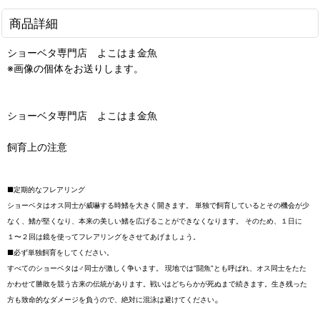
商品詳細
ショーベタ専門店 よこはま金魚
※画像の個体をお送りします。
ショーベタ専門店 よこはま金魚
飼育上の注意
■定期的なフレアリング
ショーベタはオス同士が威嚇する時鰭を大きく開きます。 単独で飼育しているとその機会が少
なく、鰭が堅くなり、本来の美しい鰭を広げることができなくなります。 そのため、１日に
１〜２回は鏡を使ってフレアリングをさせてあげましょう。
■必ず単独飼育をしてください。
すべてのショーベタは♂同士が激しく争います。 現地では”闘魚”とも呼ばれ、オス同士をたた
かわせて勝敗を競う古来の伝統があります。戦いはどちらかが死ぬまで続きます。生き残った
。
方も致命的なダメージを負うので、絶対に混泳は避けてください