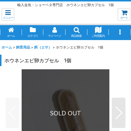
輸入金魚・ショーベタ専門店 ホウネンエビ卵カプセル 1個
メニュー
カート
ホーム
カテゴリ
マイページ
商品検索
ご利用案内
ホーム
>
飼育用品
>
餌（エサ）
>
ホウネンエビ卵カプセル 1個
ホウネンエビ卵カプセル 1個