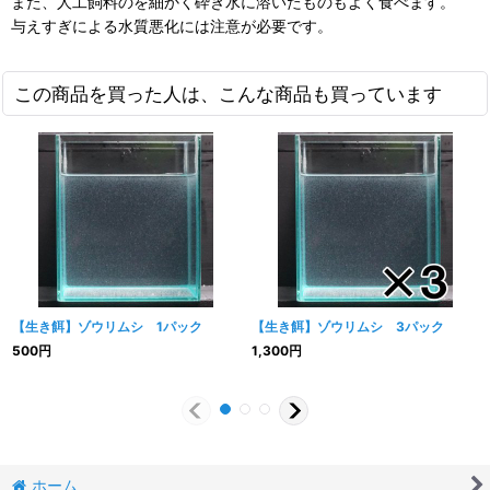
また、人工飼料のを細かく砕き水に溶いたものもよく食べます。
与えすぎによる水質悪化には注意が必要です。
この商品を買った人は、こんな商品も買っています
【生き餌】ゾウリムシ 1パック
【生き餌】ゾウリムシ 3パック
500
円
1,300
円
ホーム