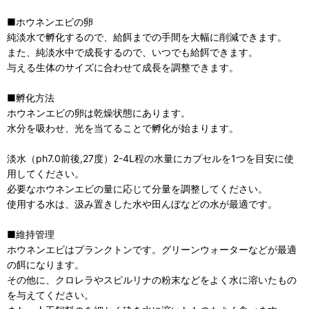
■ホウネンエビの卵
純淡水で孵化するので、給餌までの手間を大幅に削減できます。
また、純淡水中で成長するので、いつでも給餌できます。
与える生体のサイズに合わせて成長を調整できます。
■孵化方法
ホウネンエビの卵は乾燥状態にあります。
水分を吸わせ、光を当てることで孵化が始まります。
淡水（ph7.0前後,27度）2-4L程の水量にカプセルを1つを目安に使
用してください。
必要なホウネンエビの量に応じて分量を調整してください。
使用する水は、汲み置きした水や田んぼなどの水が最適です。
■維持管理
ホウネンエビはプランクトンです。グリーンウォーターなどが最適
の餌になります。
その他に、クロレラやスピルリナの粉末などをよく水に溶いたもの
を与えてください。