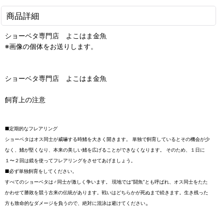
商品詳細
ショーベタ専門店 よこはま金魚
※画像の個体をお送りします。
ショーベタ専門店 よこはま金魚
飼育上の注意
■定期的なフレアリング
ショーベタはオス同士が威嚇する時鰭を大きく開きます。 単独で飼育しているとその機会が少
なく、鰭が堅くなり、本来の美しい鰭を広げることができなくなります。 そのため、１日に
１〜２回は鏡を使ってフレアリングをさせてあげましょう。
■必ず単独飼育をしてください。
すべてのショーベタは♂同士が激しく争います。 現地では”闘魚”とも呼ばれ、オス同士をたた
かわせて勝敗を競う古来の伝統があります。戦いはどちらかが死ぬまで続きます。生き残った
。
方も致命的なダメージを負うので、絶対に混泳は避けてください