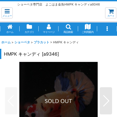
ショーベタ専門店 よこはま金魚HMPK キャンディa9346
メニュー
カート
ホーム
カテゴリ
マイページ
商品検索
ご利用案内
ホーム
>
ショーベタ
>
プラカット
>
HMPK キャンディ
HMPK キャンディ
[
a9346
]