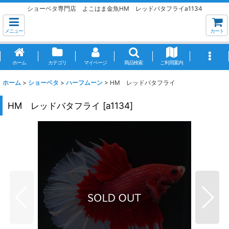
ショーベタ専門店 よこはま金魚HM レッドバタフライa1134
メニュー
カート
ホーム
カテゴリ
マイページ
商品検索
ご利用案内
ホーム
>
ショーベタ
>
ハーフムーン
>
HM レッドバタフライ
HM レッドバタフライ
[
a1134
]