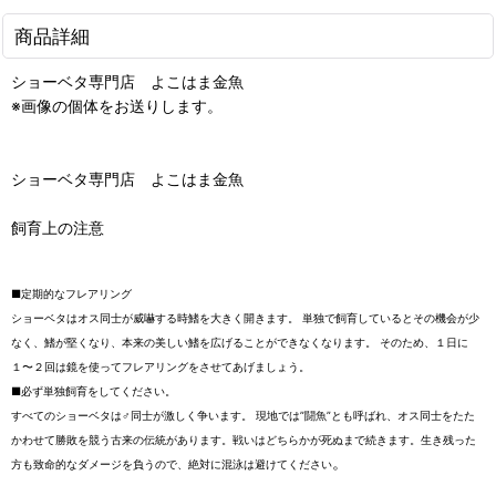
商品詳細
ショーベタ専門店 よこはま金魚
※画像の個体をお送りします。
ショーベタ専門店 よこはま金魚
飼育上の注意
■定期的なフレアリング
ショーベタはオス同士が威嚇する時鰭を大きく開きます。 単独で飼育しているとその機会が少
なく、鰭が堅くなり、本来の美しい鰭を広げることができなくなります。 そのため、１日に
１〜２回は鏡を使ってフレアリングをさせてあげましょう。
■必ず単独飼育をしてください。
すべてのショーベタは♂同士が激しく争います。 現地では”闘魚”とも呼ばれ、オス同士をたた
かわせて勝敗を競う古来の伝統があります。戦いはどちらかが死ぬまで続きます。生き残った
。
方も致命的なダメージを負うので、絶対に混泳は避けてください