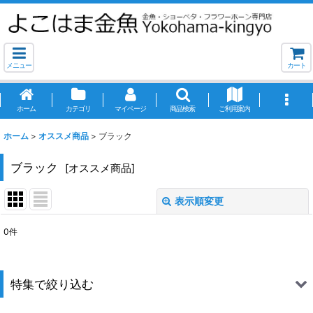
メニュー
カート
ホーム
カテゴリ
マイページ
商品検索
ご利用案内
ホーム
>
オススメ商品
>
ブラック
ブラック
[
オススメ商品
]
表示順変更
閉じる
0
件
表示数
:
並び順
:
特集で絞り込む