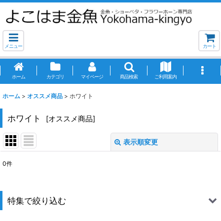
メニュー
カート
ホーム
カテゴリ
マイページ
商品検索
ご利用案内
ホーム
>
オススメ商品
>
ホワイト
ホワイト
[
オススメ商品
]
表示順変更
閉じる
0
件
表示数
:
並び順
:
特集で絞り込む