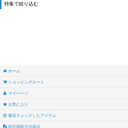
並び順
:
特集で絞り込む
ソリッド
バタフライ
マーブル
バイカラー
トリバンド
ホーム
プラチナ
ショッピングカート
メタル・コッパー
マイページ
お気に入り
ドラゴン
最近チェックしたアイテム
レッド
特定商取引法表示