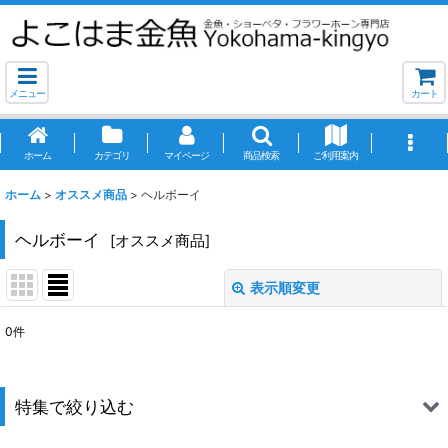
メニュー
カート
ホーム
カテゴリ
マイページ
商品検索
ご利用案内
ホーム
>
オススメ商品
>
ヘルボーイ
ヘルボーイ
[
オススメ商品
]
表示順変更
閉じる
0
件
表示数
:
並び順
:
特集で絞り込む