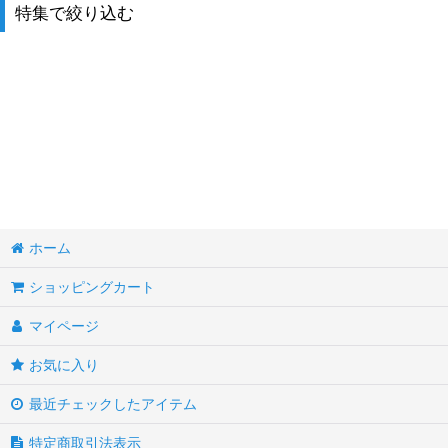
並び順
:
特集で絞り込む
ソリッド
バタフライ
マーブル
バイカラー
トリバンド
ホーム
プラチナ
ショッピングカート
メタル・コッパー
マイページ
お気に入り
ドラゴン
最近チェックしたアイテム
レッド
特定商取引法表示